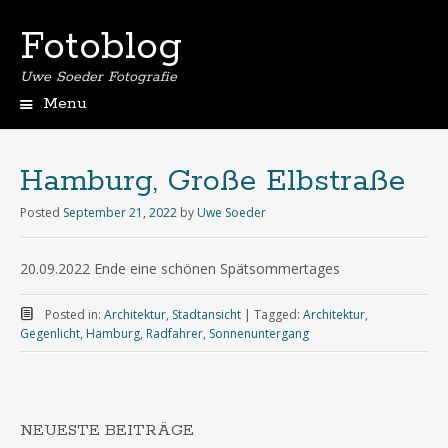
Fotoblog
Uwe Soeder Fotografie
Menu
Hamburg, Große Elbstraße
Posted
September 21, 2022
by
Uwe Soeder
20.09.2022 Ende eine schönen Spätsommertages
Posted in:
Architektur
,
Stadtansicht
|
Tagged:
Architektur
,
Gegenlicht
,
Hamburg
,
Radfahrer
,
Sonnenuntergang
NEUESTE BEITRÄGE